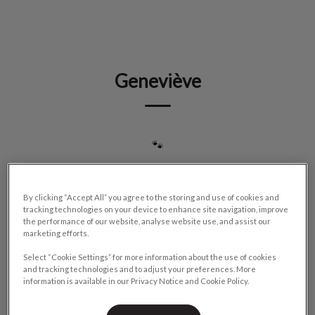
IvcPractices.HeaderNav.Search.Label
Envoyer
Geneviève
🐾
By clicking “Accept All” you agree to the storing and use of cookies and
tracking technologies on your device to enhance site navigation, improve
the performance of our website, analyse website use, and assist our
marketing efforts.
Select “Cookie Settings” for more information about the use of cookies
and tracking technologies and to adjust your preferences. More
information is available in our Privacy Notice and Cookie Policy.